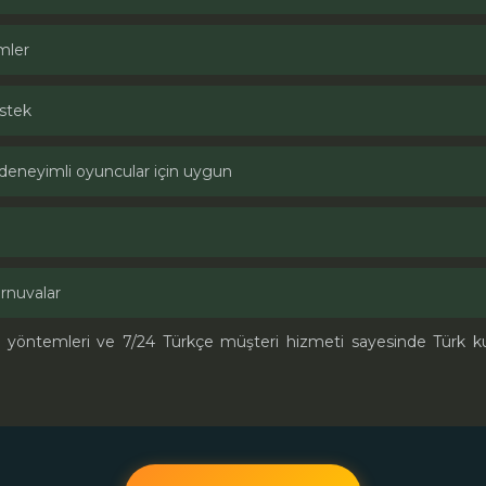
emler
stek
eneyimli oyuncular için uygun
rnuvalar
 yöntemleri ve 7/24 Türkçe müşteri hizmeti sayesinde Türk kulla