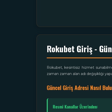
Rokubet Giriş - Günc
Rokubet, kesintisiz hizmet sunabilme
zaman zaman alan adı değişikliği yapabi
Güncel Giriş Adresi Nasıl Bul
Resmi Kanallar Üzerinden: