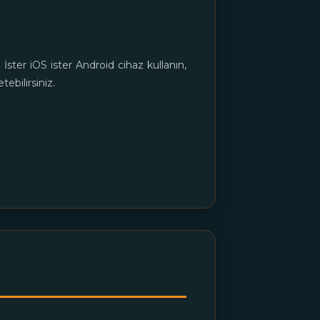
ster iOS ister Android cihaz kullanın,
ebilirsiniz.