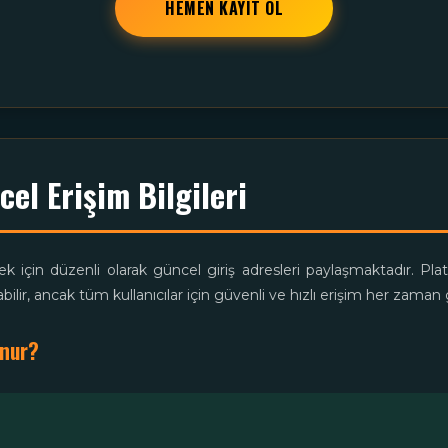
HEMEN KAYIT OL
el Erişim Bilgileri
k için düzenli olarak güncel giriş adresleri paylaşmaktadır. Pla
lir, ancak tüm kullanıcılar için güvenli ve hızlı erişim her zaman g
unur?