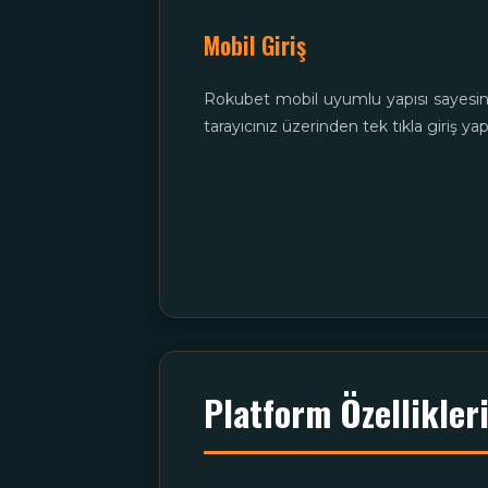
Mobil Giriş
Rokubet mobil uyumlu yapısı sayesinde
tarayıcınız üzerinden tek tıkla giriş ya
Platform Özellikler