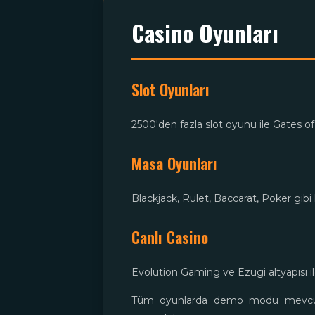
Casino Oyunları
Slot Oyunları
2500'den fazla slot oyunu ile Gates o
Masa Oyunları
Blackjack, Rulet, Baccarat, Poker gibi 
Canlı Casino
Evolution Gaming ve Ezugi altyapısı il
Tüm oyunlarda demo modu mevcut ol