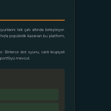
larını tek çatı altında birleştiriyor.
hızla popülerlik kazanan bu platform,
 Binlerce slot oyunu, canlı krupiyeli
k portföyü mevcut.