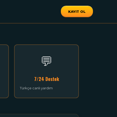
KAYIT OL
💬
7/24 Destek
Türkçe canlı yardım